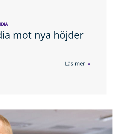
DIA
dia mot nya höjder
Läs mer