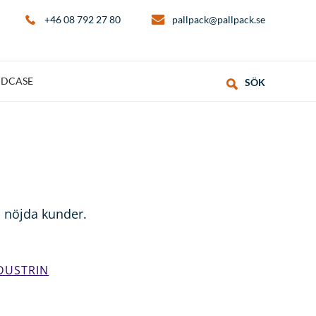
+46 08 792 27 80
pallpack@pallpack.se
DCASE
SÖK
a nöjda kunder.
DUSTRIN