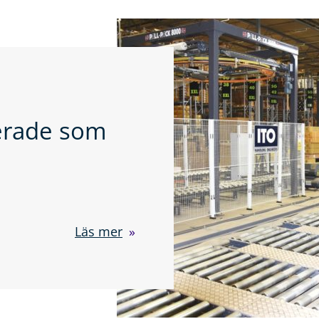
serade som
Läs mer