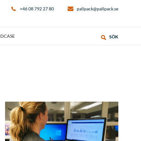
+46 08 792 27 80
pallpack@pallpack.se
DCASE
SÖK