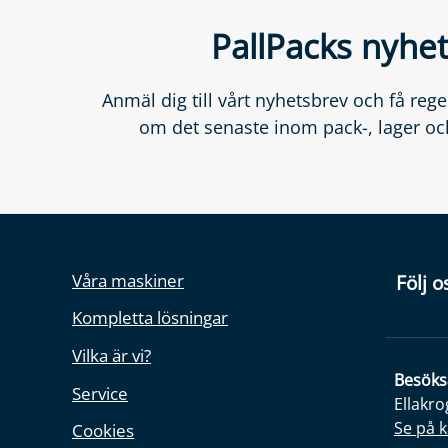
PallPacks nyhe
Anmäl dig till vårt nyhetsbrev och få re
om det senaste inom pack-, lager och
Våra maskiner
Följ o
Kompletta lösningar
Vilka är vi?
Besöks
Service
Ellakro
Se på k
Cookies