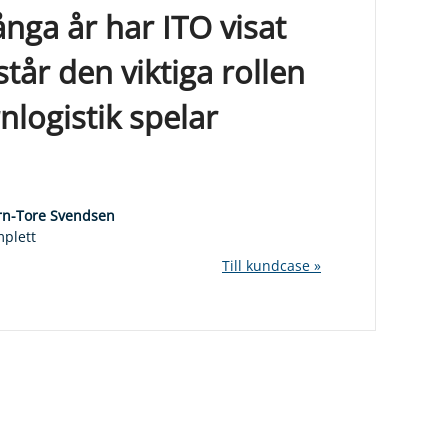
ga år har ITO visat
står den viktiga rollen
nlogistik spelar
rn-Tore Svendsen
plett
Till kundcase »