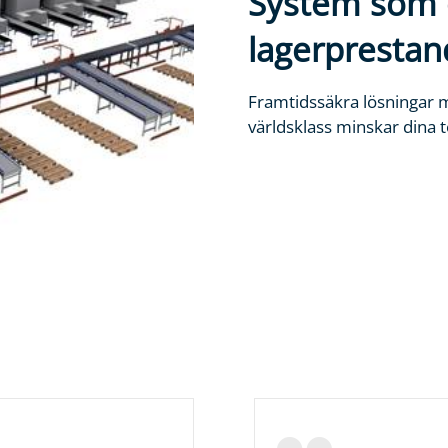
System som 
lagerprestan
Framtidssäkra lösningar m
världsklass minskar dina 