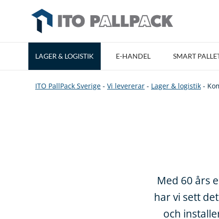
LAGER & LOGISTIK
E-HANDEL
SMART PALLE
ITO PallPack Sverige
-
Vi levererar
-
Lager & logistik
-
Kom
Med 60 års er
har vi sett de
och install