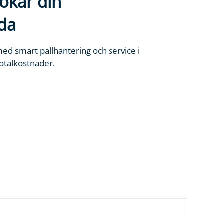
ökar din
da
ed smart pallhantering och service i
totalkostnader.