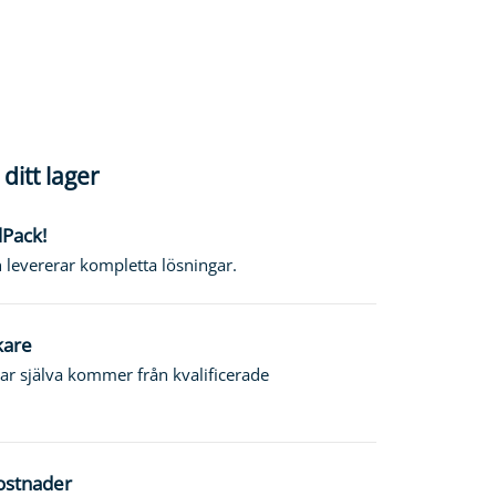
ditt lager
lPack!
h levererar kompletta lösningar.
kare
rkar själva kommer från kvalificerade
kostnader