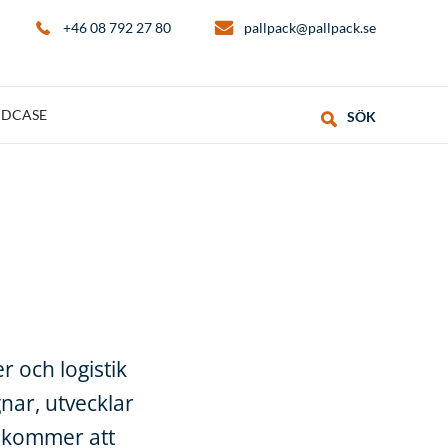
+46 08 792 27 80
pallpack@pallpack.se
DCASE
SÖK
r och logistik
gnar, utvecklar
u kommer att