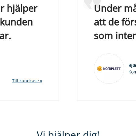
r hjälper
Under mån
l kunden
att de för
ar.
som inter
Bjø
Kom
Till kundcase »
Vi hjälper dig!