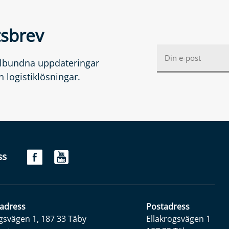
tsbrev
gelbundna uppdateringar
 logistiklösningar.
ss
adress
Postadress
gsvägen 1, 187 33 Täby
Ellakrogsvägen 1