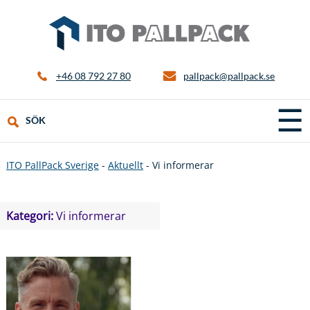
+46 08 792 27 80
pallpack@pallpack.se
☰
SÖK
ITO PallPack Sverige
-
Aktuellt
-
Vi informerar
Kategori:
Vi informerar