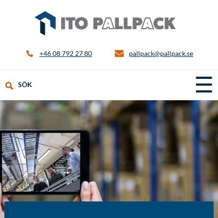
+46 08 792 27 80
pallpack@pallpack.se
☰
SÖK