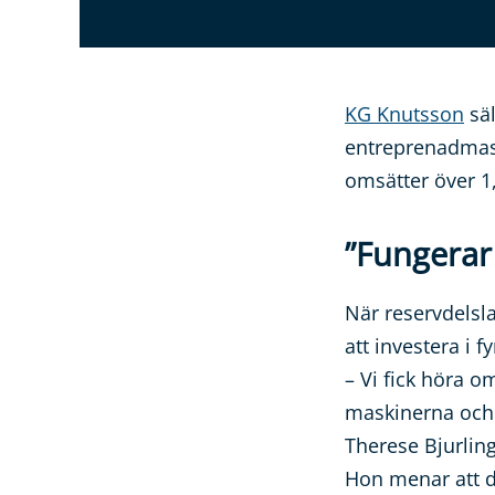
KG Knutsson
säl
entreprenadmask
omsätter över 1,
”Fungerar 
När reservdelsl
att investera i
– Vi fick höra o
maskinerna och 
Therese Bjurling
Hon menar att d