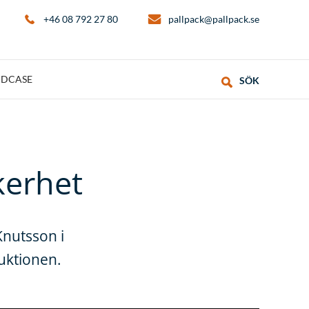
+46 08 792 27 80
pallpack@pallpack.se
DCASE
SÖK
kerhet
nutsson i
uktionen.