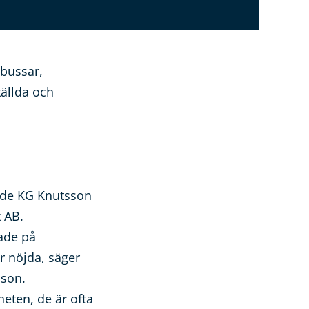
 bussar,
ällda och
alde KG Knutsson
 AB.
tade på
r nöjda, säger
sson.
eten, de är ofta