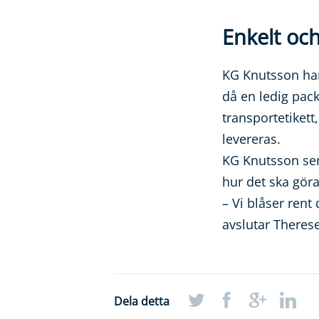
Enkelt oc
KG Knutsson har
då en ledig pac
transportetikett
levereras.
KG Knutsson ser
hur det ska göra
– Vi blåser rent
avslutar Therese
Dela detta