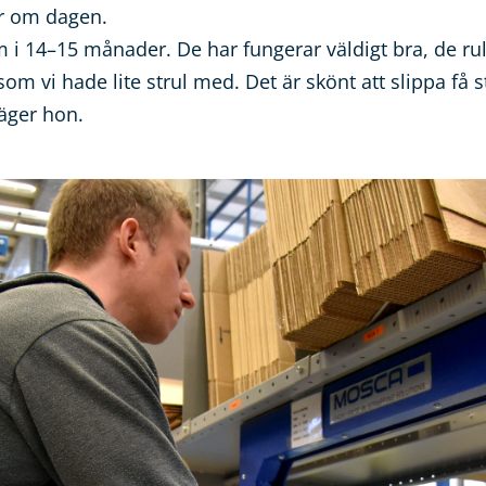
r om dagen.
m i 14–15 månader. De har fungerar väldigt bra, de ru
m vi hade lite strul med. Det är skönt att slippa få s
äger hon.