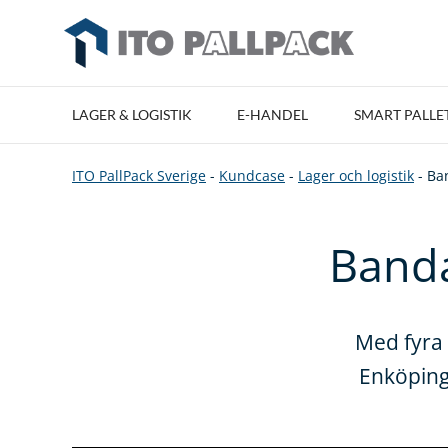
LAGER & LOGISTIK
E-HANDEL
SMART PALLE
ITO PallPack Sverige
-
Kundcase
-
Lager och logistik
-
Ba
Banda
Med fyra
Enköping