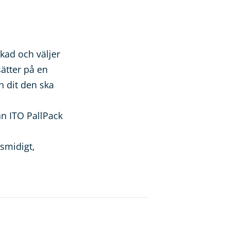
kad och väljer
ätter på en
h dit den ska
ån ITO PallPack
 smidigt,