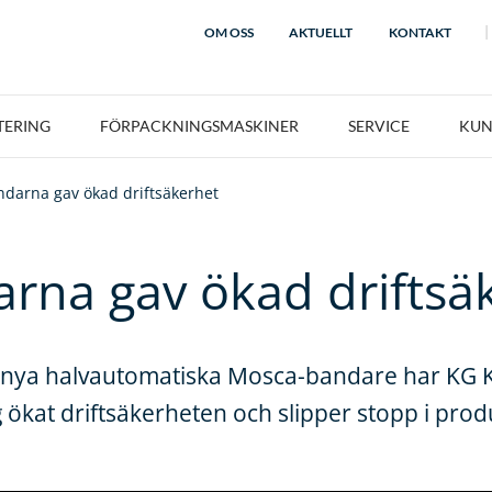
OM OSS
AKTUELLT
KONTAKT
TERING
FÖRPACKNINGSMASKINER
SERVICE
KUN
ndarna gav ökad driftsäkerhet
rna gav ökad driftsä
 nya halvautomatiska Mosca-bandare har KG K
 ökat driftsäkerheten och slipper stopp i prod