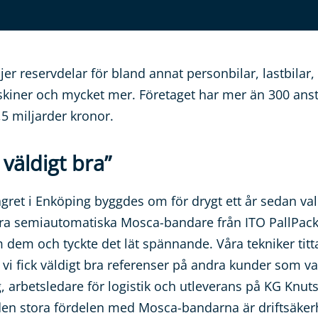
jer reservdelar för bland annat personbilar, lastbilar,
iner och mycket mer. Företaget har mer än 300 anst
5 miljarder kronor.
väldigt bra”
agret i Enköping byggdes om för drygt ett år sedan v
 fyra semiautomatiska Mosca-bandare från ITO PallPack
m dem och tyckte det lät spännande. Våra tekniker tit
vi fick väldigt bra referenser på andra kunder som va
, arbetsledare för logistik och utleverans på KG Knut
en stora fördelen med Mosca-bandarna är driftsäkerh