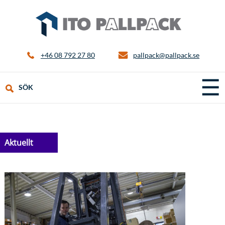
+46 08 792 27 80
pallpack@pallpack.se
☰
SÖK
Aktuellt